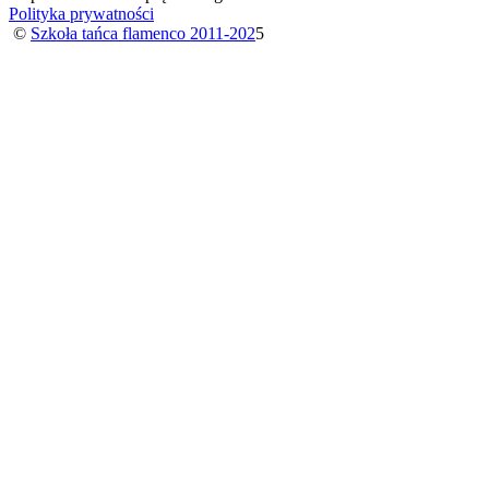
Polityka prywatności
©
Szkoła tańca flamenco 2011-202
5