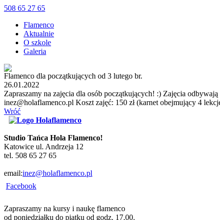
508 65 27 65
Flamenco
Aktualnie
O szkole
Galeria
Flamenco dla początkujących od 3 lutego br.
26.01.2022
Zapraszamy na zajęcia dla osób początkujących! :) Zajęcia odbywają s
inez@holaflamenco.pl Koszt zajęć: 150 zł (karnet obejmujący 4 lekcje
Wróć
Studio Tańca Hola Flamenco!
Katowice ul. Andrzeja 12
tel. 508 65 27 65
email:
inez@holaflamenco.pl
Facebook
Zapraszamy na kursy i naukę flamenco
od poniedziałku do piątku od godz. 17.00.