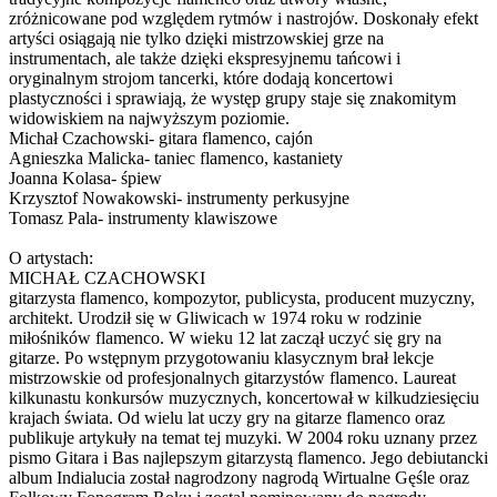
zróżnicowane pod względem rytmów i nastrojów. Doskonały efekt
artyści osiągają nie tylko dzięki mistrzowskiej grze na
instrumentach, ale także dzięki ekspresyjnemu tańcowi i
oryginalnym strojom tancerki, które dodają koncertowi
plastyczności i sprawiają, że występ grupy staje się znakomitym
widowiskiem na najwyższym poziomie.
Michał Czachowski- gitara flamenco, cajón
Agnieszka Malicka- taniec flamenco, kastaniety
Joanna Kolasa- śpiew
Krzysztof Nowakowski- instrumenty perkusyjne
Tomasz Pala- instrumenty klawiszowe
O artystach:
MICHAŁ CZACHOWSKI
gitarzysta flamenco, kompozytor, publicysta, producent muzyczny,
architekt. Urodził się w Gliwicach w 1974 roku w rodzinie
miłośników flamenco. W wieku 12 lat zaczął uczyć się gry na
gitarze. Po wstępnym przygotowaniu klasycznym brał lekcje
mistrzowskie od profesjonalnych gitarzystów flamenco. Laureat
kilkunastu konkursów muzycznych, koncertował w kilkudziesięciu
krajach świata. Od wielu lat uczy gry na gitarze flamenco oraz
publikuje artykuły na temat tej muzyki. W 2004 roku uznany przez
pismo Gitara i Bas najlepszym gitarzystą flamenco. Jego debiutancki
album Indialucia został nagrodzony nagrodą Wirtualne Gęśle oraz