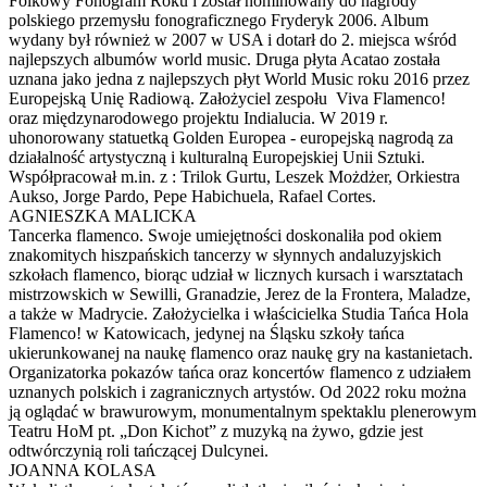
Folkowy Fonogram Roku i został nominowany do nagrody
polskiego przemysłu fonograficznego Fryderyk 2006. Album
wydany był również w 2007 w USA i dotarł do 2. miejsca wśród
najlepszych albumów world music. Druga płyta Acatao została
uznana jako jedna z najlepszych płyt World Music roku 2016 przez
Europejską Unię Radiową. Założyciel zespołu Viva Flamenco!
oraz międzynarodowego projektu Indialucia. W 2019 r.
uhonorowany statuetką Golden Europea - europejską nagrodą za
działalność artystyczną i kulturalną Europejskiej Unii Sztuki.
Współpracował m.in. z : Trilok Gurtu, Leszek Możdżer, Orkiestra
Aukso, Jorge Pardo, Pepe Habichuela, Rafael Cortes.
AGNIESZKA MALICKA
Tancerka flamenco. Swoje umiejętności doskonaliła pod okiem
znakomitych hiszpańskich tancerzy w słynnych andaluzyjskich
szkołach flamenco, biorąc udział w licznych kursach i warsztatach
mistrzowskich w Sewilli, Granadzie, Jerez de la Frontera, Maladze,
a także w Madrycie. Założycielka i właścicielka Studia Tańca Hola
Flamenco! w Katowicach, jedynej na Śląsku szkoły tańca
ukierunkowanej na naukę flamenco oraz naukę gry na kastanietach.
Organizatorka pokazów tańca oraz koncertów flamenco z udziałem
uznanych polskich i zagranicznych artystów. Od 2022 roku można
ją oglądać w brawurowym, monumentalnym spektaklu plenerowym
Teatru HoM pt. „Don Kichot” z muzyką na żywo, gdzie jest
odtwórczynią roli tańczącej Dulcynei.
JOANNA KOLASA