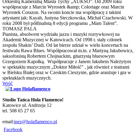
Orkiestrą Kameralną Miasta Tychy „AUKSO”. Od 2009 roku
współpracuje z Marcin Wyrostek &amp; Coloriage oraz Marcin
Wyrostek Corazon. Na swoim koncie ma współpracę z takimi
artystami jak: Kayah, Justyna Steczkowska, Michał Czachowski. W
roku 2008 był półfinalistą 8 edycji programu ,,Mam Talent”.
TOMASZ PALA
Pianista, absolwent wydziału jazzu i muzyki rozrywkowej na
Akademii Muzycznej w Katowicach. Od 1998 r. stały członek
zespołu Shakin’ Dudi. Od lat bierze udział w wielu koncertach na
festiwalu Rawa Blues. Współpracował m.in. z Martyną Jakubowicz,
saksofonistą Robertem Chojnackim, gitarzystą bluesowym
Grzegorzem Kapołką. Współpracuje z Janem Jakubem Należytym
w spektaklu muzycznym „Doktor Miłość” , jak również z teatrami
w Bielsku Białej oraz w Czeskim Cieszynie, gdzie aranżuje i gra w
spektaklach muzycznych.
Wróć
Studio Tańca Hola Flamenco!
Katowice ul. Andrzeja 12
tel. 508 65 27 65
email:
inez@holaflamenco.pl
Facebook