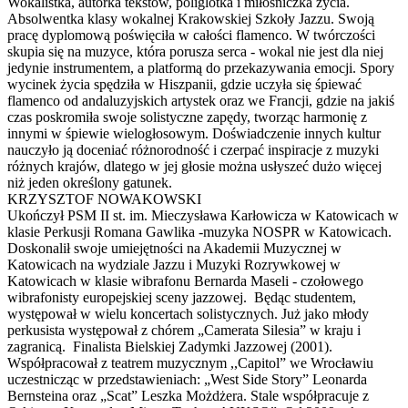
Wokalistka, autorka tekstów, poliglotka i miłośniczka życia.
Absolwentka klasy wokalnej Krakowskiej Szkoły Jazzu. Swoją
pracę dyplomową poświęciła w całości flamenco. W twórczości
skupia się na muzyce, która porusza serca - wokal nie jest dla niej
jedynie instrumentem, a platformą do przekazywania emocji. Spory
wycinek życia spędziła w Hiszpanii, gdzie uczyła się śpiewać
flamenco od andaluzyjskich artystek oraz we Francji, gdzie na jakiś
czas poskromiła swoje solistyczne zapędy, tworząc harmonię z
innymi w śpiewie wielogłosowym. Doświadczenie innych kultur
nauczyło ją doceniać różnorodność i czerpać inspiracje z muzyki
różnych krajów, dlatego w jej głosie można usłyszeć dużo więcej
niż jeden określony gatunek.
KRZYSZTOF NOWAKOWSKI
Ukończył PSM II st. im. Mieczysława Karłowicza w Katowicach w
klasie Perkusji Romana Gawlika -muzyka NOSPR w Katowicach.
Doskonalił swoje umiejętności na Akademii Muzycznej w
Katowicach na wydziale Jazzu i Muzyki Rozrywkowej w
Katowicach w klasie wibrafonu Bernarda Maseli - czołowego
wibrafonisty europejskiej sceny jazzowej. Będąc studentem,
występował w wielu koncertach solistycznych. Już jako młody
perkusista występował z chórem „Camerata Silesia” w kraju i
zagranicą. Finalista Bielskiej Zadymki Jazzowej (2001).
Współpracował z teatrem muzycznym ,,Capitol” we Wrocławiu
uczestnicząc w przedstawieniach: „West Side Story” Leonarda
Bernsteina oraz „Scat” Leszka Możdżera. Stale współpracuje z