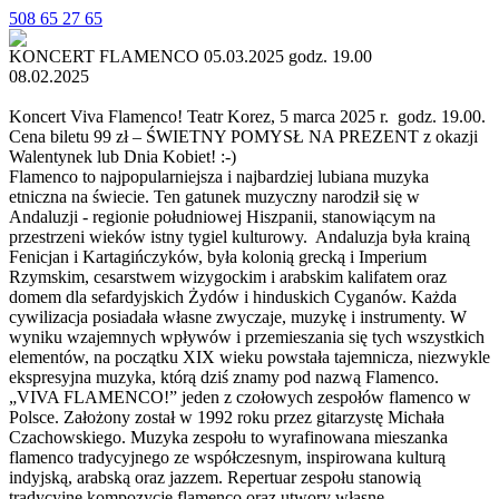
508 65 27 65
KONCERT FLAMENCO 05.03.2025 godz. 19.00
08.02.2025
Koncert Viva Flamenco! Teatr Korez, 5 marca 2025 r. godz. 19.00.
Cena biletu 99 zł – ŚWIETNY POMYSŁ NA PREZENT z okazji
Walentynek lub Dnia Kobiet! :-)
Flamenco to najpopularniejsza i najbardziej lubiana muzyka
etniczna na świecie. Ten gatunek muzyczny narodził się w
Andaluzji - regionie południowej Hiszpanii, stanowiącym na
przestrzeni wieków istny tygiel kulturowy. Andaluzja była krainą
Fenicjan i Kartagińczyków, była kolonią grecką i Imperium
Rzymskim, cesarstwem wizygockim i arabskim kalifatem oraz
domem dla sefardyjskich Żydów i hinduskich Cyganów. Każda
cywilizacja posiadała własne zwyczaje, muzykę i instrumenty. W
wyniku wzajemnych wpływów i przemieszania się tych wszystkich
elementów, na początku XIX wieku powstała tajemnicza, niezwykle
ekspresyjna muzyka, którą dziś znamy pod nazwą Flamenco.
„VIVA FLAMENCO!” jeden z czołowych zespołów flamenco w
Polsce. Założony został w 1992 roku przez gitarzystę Michała
Czachowskiego. Muzyka zespołu to wyrafinowana mieszanka
flamenco tradycyjnego ze współczesnym, inspirowana kulturą
indyjską, arabską oraz jazzem. Repertuar zespołu stanowią
tradycyjne kompozycje flamenco oraz utwory własne,