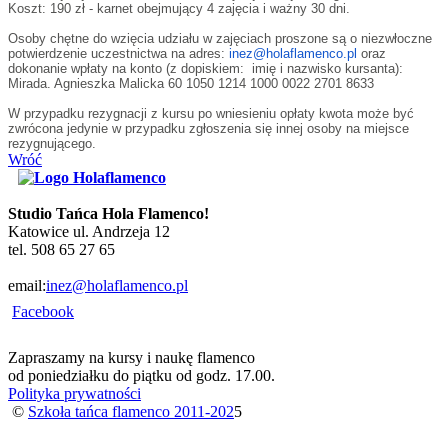
Koszt: 190 zł - karnet obejmujący 4 zajęcia i ważny 30 dni.
Osoby chętne do wzięcia udziału w zajęciach proszone są o niezwłoczne
potwierdzenie uczestnictwa na adres:
inez@holaflamenco.pl
oraz
dokonanie wpłaty na konto (z dopiskiem:
imię i nazwisko kursanta):
Mirada. Agnieszka Malicka 60 1050 1214 1000 0022 2701 8633
W przypadku rezygnacji z kursu po wniesieniu opłaty kwota może być
zwrócona jedynie w przypadku zgłoszenia się innej osoby na miejsce
rezygnującego.
Wróć
Studio Tańca Hola Flamenco!
Katowice ul. Andrzeja 12
tel. 508 65 27 65
email:
inez@holaflamenco.pl
Facebook
Zapraszamy na kursy i naukę flamenco
od poniedziałku do piątku od godz. 17.00.
Polityka prywatności
©
Szkoła tańca flamenco 2011-202
5