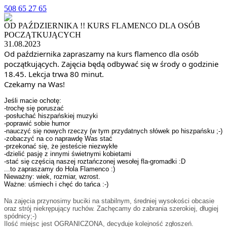
508 65 27 65
OD PAŹDZIERNIKA !! KURS FLAMENCO DLA OSÓB
POCZĄTKUJĄCYCH
31.08.2023
Od października zapraszamy na kurs flamenco dla osób
początkujących. Zajęcia będą odbywać się w środy o godzinie
18.45. Lekcja trwa 80 minut.
Czekamy na Was!
Jeśli macie ochotę:
-trochę się poruszać
-posłuchać hiszpańskiej muzyki
-poprawić sobie humor
-nauczyć się nowych rzeczy (w tym przydatnych słówek po hiszpańsku ;-)
-zobaczyć na co naprawdę Was stać
-przekonać się, że jesteście niezwykłe
-dzielić pasję z innymi świetnymi kobietami
-stać się częścią naszej roztańczonej wesołej fla-gromadki :D
...to zapraszamy do Hola Flamenco :)
Nieważny: wiek, rozmiar, wzrost.
Ważne: uśmiech i chęć do tańca :-)
Na zajęcia przynosimy buciki na stabilnym, średniej wysokości obcasie
oraz strój niekrępujący ruchów. Zachęcamy do zabrania szerokiej, długiej
spódnicy;-)
Ilość miejsc jest OGRANICZONA, decyduje kolejność zgłoszeń.