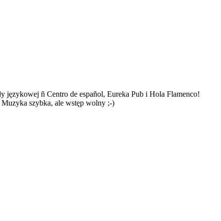
oły językowej ñ Centro de español, Eureka Pub i Hola Flamenco!
le! Muzyka szybka, ale wstęp wolny ;-)