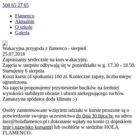
508 65 27 65
Flamenco
Aktualnie
O szkole
Galeria
Wakacyjna przygoda z flamenco - sierpień
25.07.2018
Zapraszamy serdecznie na kurs wakacyjny.
Zajęcia w sierpniu odbywają się w poniedziałki w g. 17.30 - 18.50.
Startujemy 6 sierpnia.
Koszt kursu (4 spotkania) 160 zł. Konieczne zapisy, liczba miejsc
ograniczona.
Na zajęcia proponujemy przyniesienie bucików na średniej
wysokości
stabilnym
obcasie i ubioru niekrępującego ruchów.
Zamaszysta spódnica doda klimatu ;-)
Osoby
zainteresowane
wzięciem udziału w kursie proszone są o
potwierdzenie swojego
uczestnictwa
do dnia 30 lipca br.
na adres:
inez
@
holaflamenco
.pl i dokonanie wpłaty na konto (
z
dopiskiem:
imię i nazwisko kursanta
) lub osobiście w siedzibie HOLA
FLAMENCO.