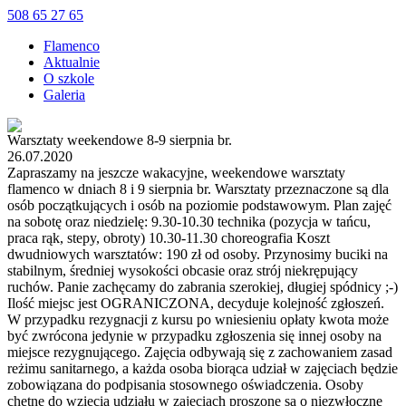
508 65 27 65
Flamenco
Aktualnie
O szkole
Galeria
Warsztaty weekendowe 8-9 sierpnia br.
26.07.2020
Zapraszamy na jeszcze wakacyjne, weekendowe warsztaty
flamenco w dniach 8 i 9 sierpnia br. Warsztaty przeznaczone są dla
osób początkujących i osób na poziomie podstawowym. Plan zajęć
na sobotę oraz niedzielę: 9.30-10.30 technika (pozycja w tańcu,
praca rąk, stepy, obroty) 10.30-11.30 choreografia Koszt
dwudniowych warsztatów: 190 zł od osoby. Przynosimy buciki na
stabilnym, średniej wysokości obcasie oraz strój niekrępujący
ruchów. Panie zachęcamy do zabrania szerokiej, długiej spódnicy ;-)
Ilość miejsc jest OGRANICZONA, decyduje kolejność zgłoszeń.
W przypadku rezygnacji z kursu po wniesieniu opłaty kwota może
być zwrócona jedynie w przypadku zgłoszenia się innej osoby na
miejsce rezygnującego. Zajęcia odbywają się z zachowaniem zasad
reżimu sanitarnego, a każda osoba biorąca udział w zajęciach będzie
zobowiązana do podpisania stosownego oświadczenia. Osoby
chętne do wzięcia udziału w zajęciach proszone są o niezwłoczne