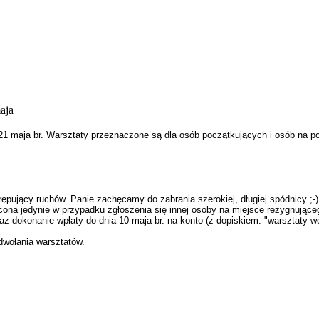
aja
21 maja br.
Warsztaty
przeznaczone są dla osób początkujących i osób na 
krępujący ruchów. Panie zachęcamy do zabrania szerokiej, długiej spódnicy 
ona jedynie w przypadku zgłoszenia się innej osoby na miejsce rezygnujące
az dokonanie wpłaty do dnia 10 maja br. na konto (z dopiskiem: "
warsztaty
we
odwołania
warsztat
ów.