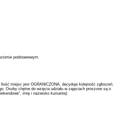
poziomie podstawowym.
;-) Ilość miejsc jest OGRANICZONA, decyduje kolejność zgłoszeń.
go. Osoby chętne do wzięcia udziału w zajęciach proszone są o
ekendowe", imię i nazwisko kursanta):