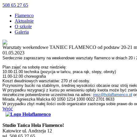
508 65 27 65
Flamenco
Aktualnie
O szkole
Galeria
Warsztaty weekendowe TANIEC FLAMENCO od podstaw 20-21 m
01.05.2023
Serdecznie zapraszamy na weekendowe
warsztaty
flamenco w dniach 20 i 
Plan zajęć na sobotę oraz niedzielę:
10.00-11.00 technika (pozycja w tańcu, praca rąk, stepy, obroty)
11.00-12.00 choreografia
Koszt dwudniowych
warsztat
ów: 270 zł od osoby.
Przynosimy buciki na stabilnym, średniej wysokości obcasie oraz strój nie
W przypadku rezygnacji z kursu po wniesieniu opłaty kwota może być zwróc
niezwłoczne potwierdzenie uczestnictwa na adres:
inez@holaflamenco.pl
or
Mirada. Agnieszka Malicka 60 1050 1214 1000 0022 2701 8633
W przypadku zbyt małej ilości osób organizator zastrzega sobie prawo do 
Wróć
Studio Tańca Hola Flamenco!
Katowice ul. Andrzeja 12
tel. 508 65 27 65