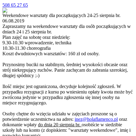
508 65 27 65
Weekendowe warsztaty dla początkujących 24-25 sierpnia br.
06.08.2019
Zapraszamy na weekendowe warsztaty dla osób początkujących w
dniach 24 i 25 sierpnia br.
Plan zajęć na sobotę oraz niedzielę:
9.30-10.30 wprowadzenie, technika
10.30-11.30 choreografia
Koszt dwudniowych
warsztat
ów: 160 zł od osoby.
Przynosimy buciki na stabilnym, średniej wysokości obcasie oraz
strój niekrępujący ruchów. Panie zachęcam do zabrania szerokiej,
długiej spódnicy ;-)
Ilość miejsc jest ograniczona, decyduje kolejność zgłoszeń. W
przypadku rezygnacji
z
kursu po wniesieniu opłaty kwota może być
zwrócona jedynie w przypadku zgłoszenia się innej osoby na
miejsce rezygnującego.
Osoby chętne do wzięcia udziału w zajęciach proszone są o
potwierdzenie uczestnictwa na adres:
inez@holaflamenco.pl
oraz
dokonanie wpłaty
do dnia 20 sierpnia br.
osobiście w siedzibie
szkoły lub na konto (z dopiskiem: "
warsztaty weekendowe"
, imię i
nazwisko kursanta):